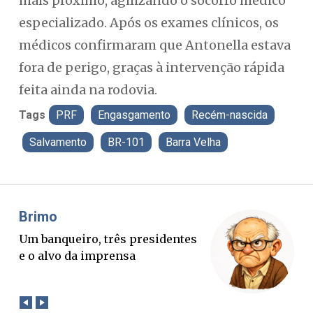
mais próximo, agilizando o socorro médico
especializado. Após os exames clínicos, os
médicos confirmaram que Antonella estava
fora de perigo, graças à intervenção rápida
feita ainda na rodovia.
Tags
PRF
Engasgamento
Recém-nascida
Salvamento
BR-101
Barra Velha
Misael Elias
O Boato corre mais rápido que a
verdade. Mas quem paga a
conta?