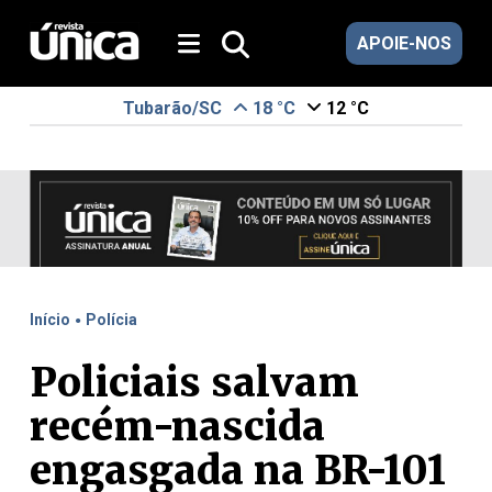
APOIE-NOS
Tubarão/SC
18 °C
12 °C
.
Início
Polícia
Policiais salvam
recém-nascida
engasgada na BR-101