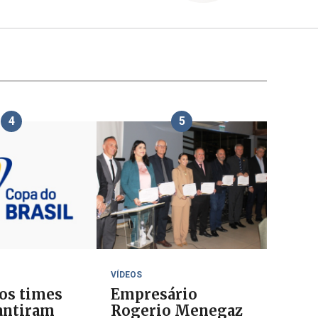
4
5
VÍDEOS
 os times
Empresário
antiram
Rogerio Menegaz