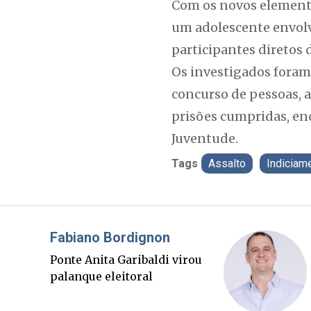
Com os novos elemento
um adolescente envolv
participantes diretos 
Os investigados foram
concurso de pessoas, a
prisões cumpridas, enq
Juventude.
Tags
Assalto
Indiciam
Misael Elias
O Boato corre mais rápido
que a verdade. Mas quem
paga a conta?