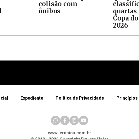
colisão com
classifi
l
ônibus
quartas 
Copa do
2026
icial
Expediente
Política de Privacidade
Princípios 
www.lerunica.com.br