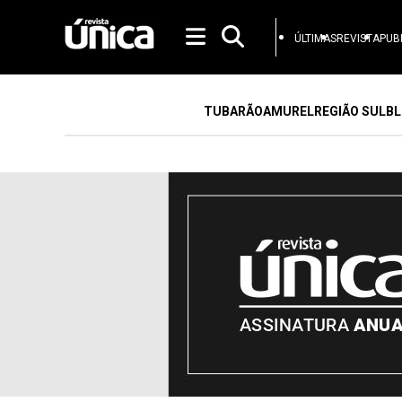
ÚLTIMAS
REVISTA
PUB
TUBARÃO
AMUREL
REGIÃO SUL
BL