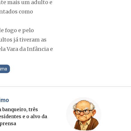
nte mais um adulto e
pontados como
e fogo e pelo
ltos já tiveram as
la Vara da Infância e
iúma
Cláudio Prisco Paraíso
B
Sorte lançada e tabuleiro
Um
sucessório completo para
pr
outubro
i