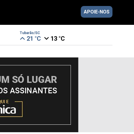
APOIE-NOS
Tubarão/SC
21 °C
13 °C