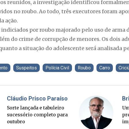
s reunidos, a investigação identificou formalme
idos no roubo. Ao todo, três executores foram a
da ação.
 indiciados por roubo majorado pelo uso de arma d
lém do crime de corrupção de menores. Os dois adu
uanto a situação do adolescente será analisada pe
ento
Suspeitos
Polícia Civil
Roubo
Carro
Cric
Fabiano Bordignon
Ponte Anita Garibaldi virou
palanque eleitoral