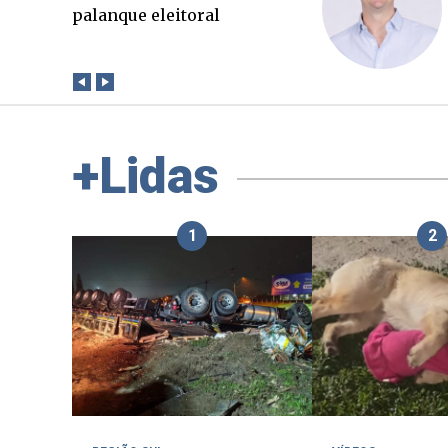
que a verdade. Mas quem
paga a conta?
+Lidas
1
2