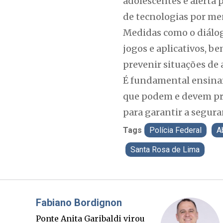
adolescentes e alerta 
de tecnologias por me
Medidas como o diálogo
jogos e aplicativos, 
prevenir situações de 
É fundamental ensinar
que podem e devem pro
para garantir a segura
Tags
Polícia Federal
A
Santa Rosa de Lima
Misael Elias
O Boato corre mais rápido