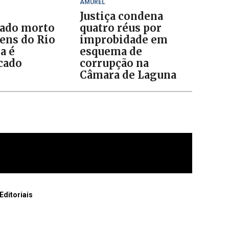
AMUREL
Justiça condena
ado morto
quatro réus por
ens do Rio
improbidade em
a é
esquema de
icado
corrupção na
Câmara de Laguna
Editoriais