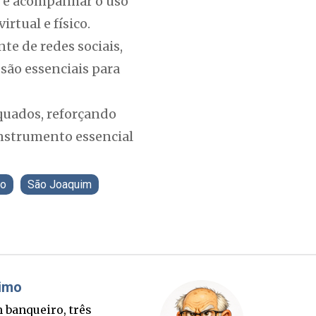
ar e acompanhar o uso
tual e físico.
te de redes sociais,
são essenciais para
quados, reforçando
instrumento essencial
no
São Joaquim
áudio Prisco Paraíso
Brimo
te lançada e tabuleiro
Um banqu