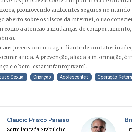
pais e responsáveis sobre a importância de orient
nores, promovendo ambientes seguros no mundo vir
 aberto sobre os riscos da internet, o uso conscien
bem como a atenção a mudanças de comportamento, 
abuso.
 aos jovens como reagir diante de contatos inade
curar ajuda. A prevenção, aliada à informação, é 
nça e o bem-estar infantojuvenil.
buso Sexual
Crianças
Adolescentes
Operação Retor
Fabiano Bordignon
Cl
Ponte Anita Garibaldi virou
Sor