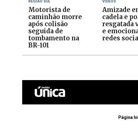
REGIÃO SUL
VÍDEOS
Motorista de
Amizade e
caminhão morre
cadela e p
após colisão
resgatada v
seguida de
e emociona
tombamento na
redes socia
BR-101
Página In