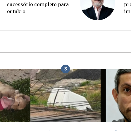
palanque eleitoral
su
ou
3