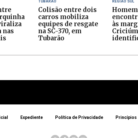
TUBARÃO
REGIÃO SUL
ntre
Colisão entre dois
Homem
orquinha
carros mobiliza
encontr
iraliza
equipes de resgate
às marg
 nas
na SC-370, em
Criciúm
is
Tubarão
identif
icial
Expediente
Política de Privacidade
Princípios 