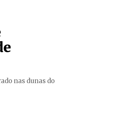
e
de
trado nas dunas do