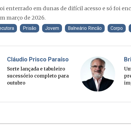
foi enterrado em dunas de difícil acesso e só foi en
em março de 2026.
ecutora
Prisão
Jovem
Balneário Rincão
Corpo
Fabiano Bordignon
Cl
Ponte Anita Garibaldi virou
Sor
palanque eleitoral
su
ou