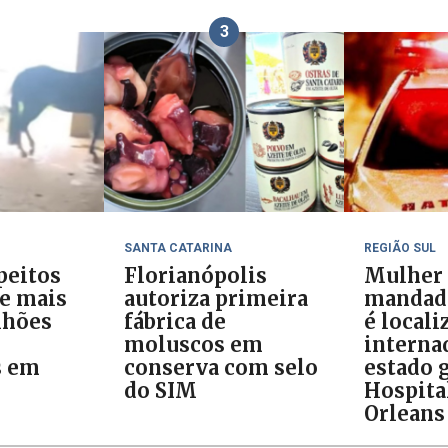
3
SANTA CATARINA
REGIÃO SUL
peitos
Florianópolis
Mulher
 e mais
autoriza primeira
mandado
lhões
fábrica de
é locali
moluscos em
interna
s em
conserva com selo
estado 
do SIM
Hospita
Orleans