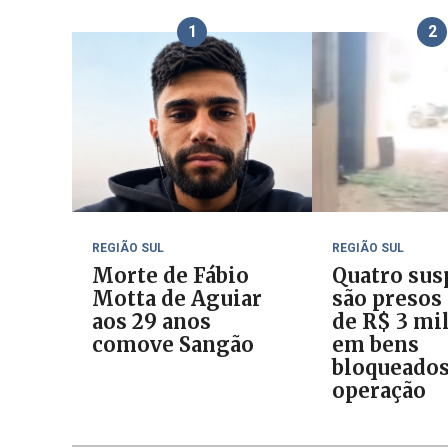
1
2
REGIÃO SUL
REGIÃO SUL
Morte de Fábio
Quatro sus
Motta de Aguiar
são presos
aos 29 anos
de R$ 3 mi
comove Sangão
em bens
bloqueado
operação