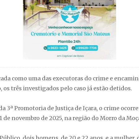
ficada como uma das executoras do crime e encami
, os três investigados pelo caso já estão detidos.
 3ª Promotoria de Justiça de Içara, o crime ocorre
1 de novembro de 2025, na região do Morro da Moça
úblico, dois homens, de 20 e 22 anos, e a mulher,