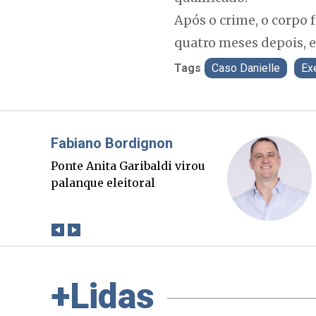
Após o crime, o corpo 
quatro meses depois, 
Tags
Caso Danielle
Ex
Misael Elias
O Boato corre mais rápido
que a verdade. Mas quem
paga a conta?
+Lidas