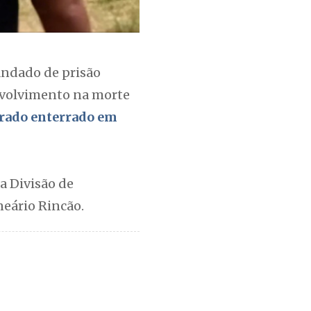
andado de prisão
envolvimento na morte
trado enterrado em
a Divisão de
neário Rincão.