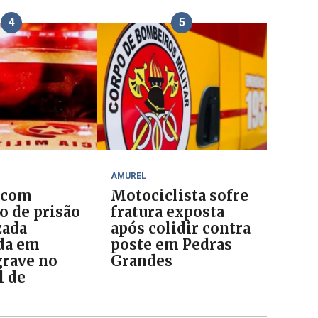
4
5
AMUREL
 com
Motociclista sofre
 de prisão
fratura exposta
zada
após colidir contra
da em
poste em Pedras
grave no
Grandes
l de