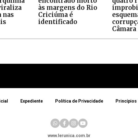
orquinha
encontrado morto
quatro 
iraliza
às margens do Rio
improb
 nas
Criciúma é
esquem
is
identificado
corrupç
Câmara 
icial
Expediente
Política de Privacidade
Princípios 
www.lerunica.com.br