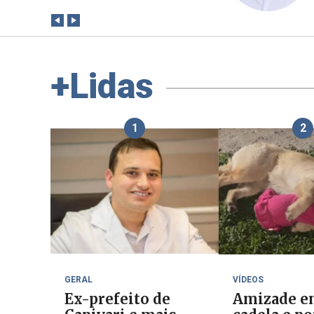
+Lidas
1
2
GERAL
VÍDEOS
Ex-prefeito de
Amizade e