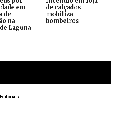
réus por
incêndio em loja
idade em
de calçados
a de
mobiliza
ão na
bombeiros
de Laguna
Editoriais