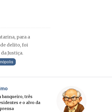
tarina, para a
e delito, foi
da Justiça.
anópolis
Cláudio Prisco Paraíso
Sorte lançada e tabuleiro
sucessório completo para
outubro