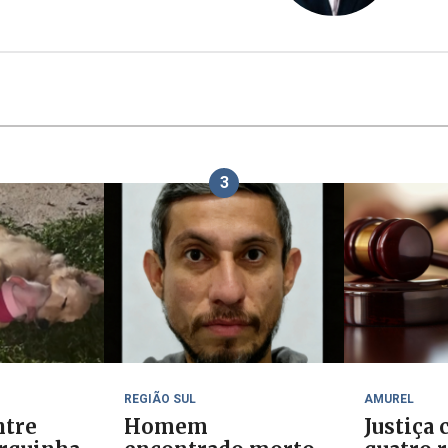
3
REGIÃO SUL
AMUREL
ntre
Homem
Justiça