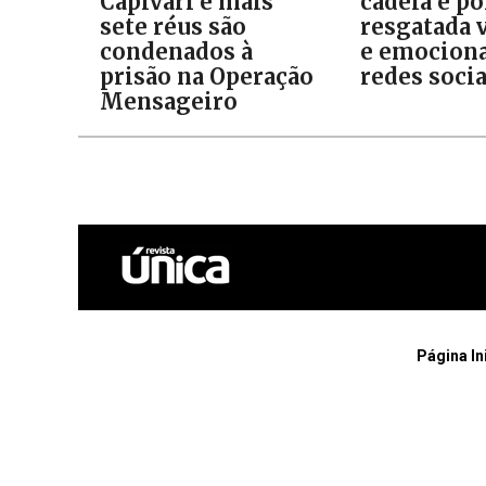
Capivari e mais
cadela e p
sete réus são
resgatada v
condenados à
e emociona
prisão na Operação
redes socia
Mensageiro
Página In