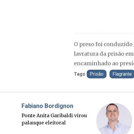
O preso foi conduzido 
lavratura da prisão em
encaminhado ao presídi
Tags
Prisão
Flagrante
Misael Elias
três
O Boato corre mais r
 alvo da
que a verdade. Mas q
paga a conta?