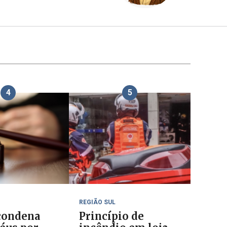
4
5
REGIÃO SUL
 condena
Princípio de