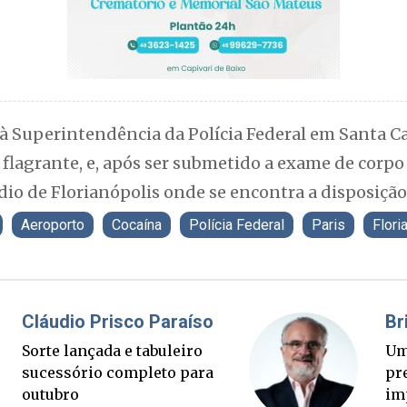
à Superintendência da Polícia Federal em Santa Ca
 flagrante, e, após ser submetido a exame de corpo d
o de Florianópolis onde se encontra a disposição 
Aeroporto
Cocaína
Polícia Federal
Paris
Flori
Fabiano Bordignon
ápido
Ponte Anita Garibaldi virou
uem
palanque eleitoral