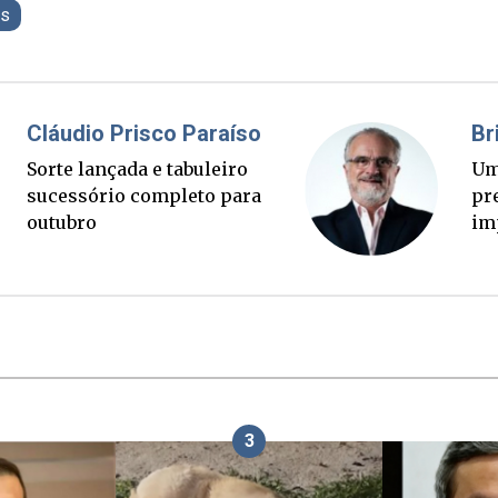
es
Fabiano Bordignon
Cl
Ponte Anita Garibaldi virou
Sor
palanque eleitoral
su
ou
3