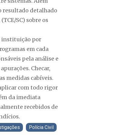
tre sistemas. Além
o resultado detalhado
 (TCE/SC) sobre os
 instituição por
 programas em cada
nsáveis pela análise e
 apurações. Checar,
 as medidas cabíveis.
aplicar com todo rigor
lém da imediata
ualmente recebidos de
ndícios.
stigações
Polícia Civil