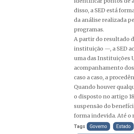
identificar pontos de
disso, a SED está form
da análise realizada p
programas.
A partir do resultado 
instituição —, a SED a
uma das Instituições U
acompanhamento dos be
caso a caso, a procedê
Quando houver qualquer
o disposto no artigo 1
suspensão do benefíci
forma indevida. Até o
Tags
Governo
Estado