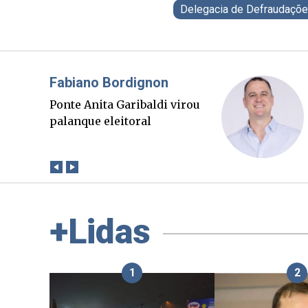
Delegacia de Defraudaçõ
Misael Elias
O Boato corre mais rápido
que a verdade. Mas quem
paga a conta?
+Lidas
1
2