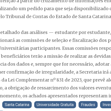
 atenção a partir do cruzamento de informações en
alizando um pedido para que seja disponibilizado 
elo Tribunal de Contas do Estado de Santa Catarina
detalhado das análises — estudante por estudante,
cionará as comissões de seleção e fiscalização dos
niversitárias participantes. Essas comissões respo
neficiários terão a missão de realizar as devidas
ncia dos dados e, sempre que for necessário, adotar
 confirmação de irregularidade, a Secretaria irá 
8 da Lei Complementar nº 831 de 2023, que prevê a
o, a obrigação de ressarcimento dos valores event
 momento, os achados apresentados representam i
Santa Catarina
Universidade Gratuita
Fraudes
Inve