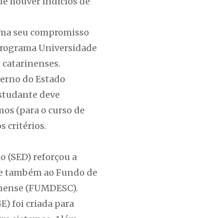
de houver indícios de
irma seu compromisso
 programa Universidade
 catarinenses.
verno do Estado
estudante deve
mos (para o curso de
 critérios.
ão (SED) reforçou a
, e também ao Fundo de
inense (FUMDESC).
) foi criada para