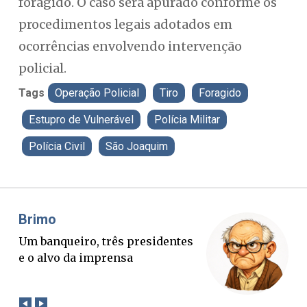
foragido. O caso será apurado conforme os
procedimentos legais adotados em
ocorrências envolvendo intervenção
policial.
Tags
Operação Policial
Tiro
Foragido
Estupro de Vulnerável
Polícia Militar
Polícia Civil
São Joaquim
Misael Elias
F
O Boato corre mais rápido que a
P
verdade. Mas quem paga a
p
conta?