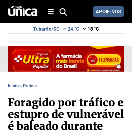
APOIE-NOS
Tubarão/SC
24 °C
18 °C
.
Início
Polícia
Foragido por tráfico e
estupro de vulnerável
é baleado durante