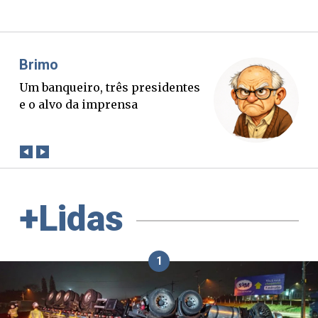
Misael Elias
O Boato corre mais rápido que a
verdade. Mas quem paga a
conta?
+Lidas
1