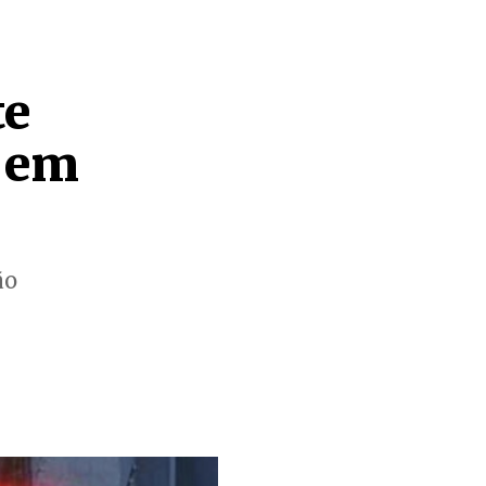
te
 em
ão