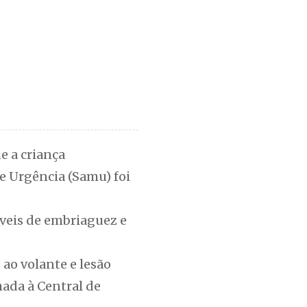
e a criança
e Urgência (Samu) foi
síveis de embriaguez e
 ao volante e lesão
hada à Central de