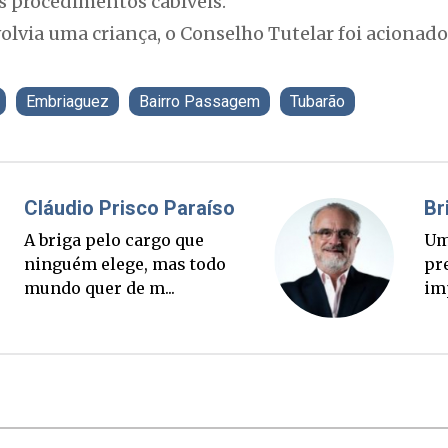
os procedimentos cabíveis.
olvia uma criança, o Conselho Tutelar foi acionad
Embriaguez
Bairro Passagem
Tubarão
Fabiano Bordignon
Cl
Ponte Anita Garibaldi virou
A 
palanque eleitoral
ni
mu