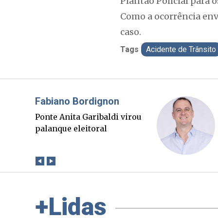
Plantão Policial para 
Como a ocorrência env
caso.
Tags
Acidente de Trânsito
Misael Elias
O Boato corre mais rápido
que a verdade. Mas quem
paga a conta?
+Lidas