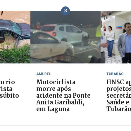
3
AMUREL
TUBARÃO
m rio
Motociclista
HNSC ap
ista
morre após
projeto
 súbito
acidente na Ponte
secretár
Anita Garibaldi,
Saúde e 
em Laguna
Tubarã