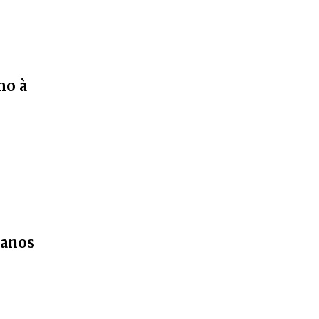
mo à
 anos