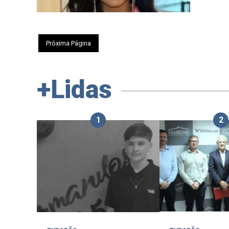
Próxima Página
+Lidas
1
2