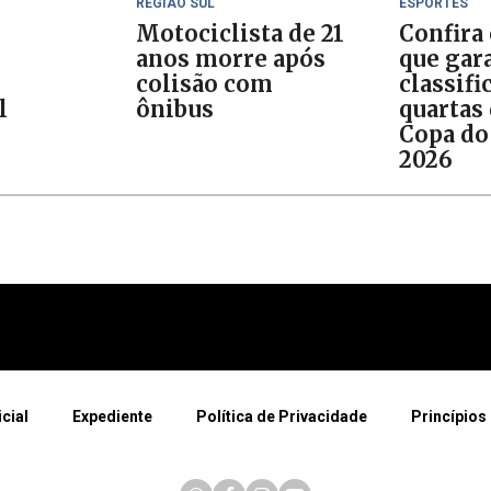
REGIÃO SUL
ESPORTES
Motociclista de 21
Confira
anos morre após
que gar
colisão com
classifi
l
ônibus
quartas 
Copa do
2026
icial
Expediente
Política de Privacidade
Princípios 