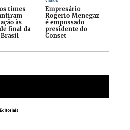
VÍDEOS
 os times
Empresário
antiram
Rogerio Menegaz
cação às
é empossado
de final da
presidente do
 Brasil
Conset
Editoriais