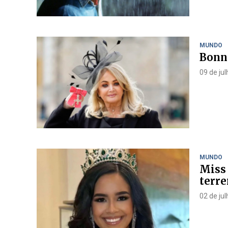
MUNDO
Bonni
09 de ju
MUNDO
Miss 
terr
02 de ju