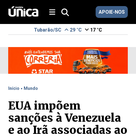
APOIE-NOS
Tubarão/SC
29 °C
17 °C
.
Início
Mundo
EUA impõem
sanções à Venezuela
e ao Irã associadas ao