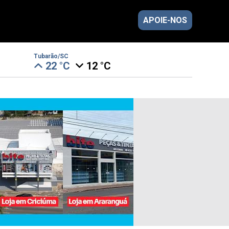
APOIE-NOS
Tubarão/SC
22 °C
12 °C