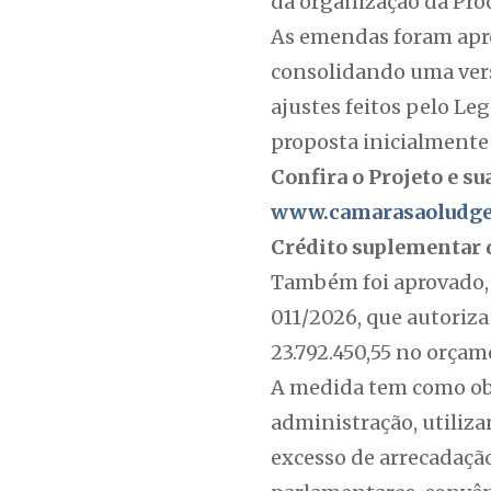
da organização da Pro
As emendas foram apro
consolidando uma ver
ajustes feitos pelo Le
proposta inicialmente
Confira o Projeto e s
www.camarasaoludger
Crédito suplementar 
Também foi aprovado, 
011/2026, que autoriza
23.792.450,55 no orçam
A medida tem como obj
administração, utiliza
excesso de arrecadação