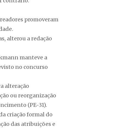
1 contrário.
vereadores promoveram
dade.
s, alterou a redação
ickmann manteve a
evisto no concurso
a alteração
iação ou reorganização
encimento (PE-31).
da criação formal do
ção das atribuições e