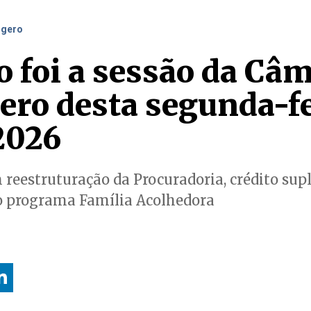
dgero
o foi a sessão da Câ
ro desta segunda-fei
2026
reestruturação da Procuradoria, crédito sup
do programa Família Acolhedora