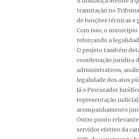
A mudança atende a q
tramitação no Tribunal
de funções técnicas e
Com isso, o município 
reforçando a legalidad
O projeto também detal
coordenação jurídica d
administrativos, anális
legalidade dos atos pú
Já o Procurador Jurídi
representação judicial
acompanhamento junto
Outro ponto relevante 
servidor efetivo da ca