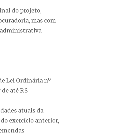
nal do projeto,
ocuradoria, mas com
o administrativa
e Lei Ordinária nº
 de até R$
dades atuais da
do exercício anterior,
o emendas