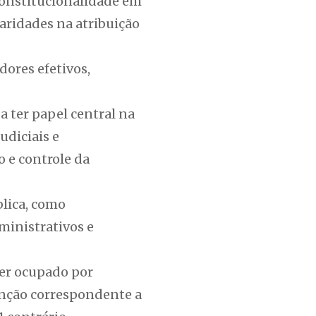
onstitucionalidade em
aridades na atribuição
dores efetivos,
a ter papel central na
udiciais e
o e controle da
blica, como
ministrativos e
ser ocupado por
função correspondente a