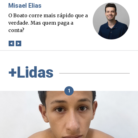
Misael Elias
Fa
O Boato corre mais rápido que a
Pon
verdade. Mas quem paga a
pal
conta?
+Lidas
1