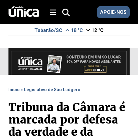
APOIE-NOS
Tubarão/SC
18 °C
12 °C
.
Início
Legislativo de São Ludgero
Tribuna da Câmara é
marcada por defesa
da verdade e da