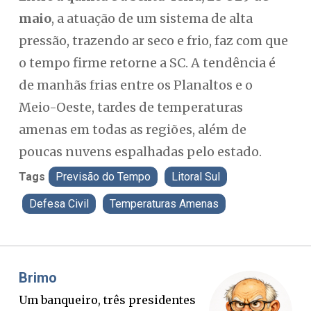
maio
, a atuação de um sistema de alta
pressão, trazendo ar seco e frio, faz com que
o tempo firme retorne a SC. A tendência é
de manhãs frias entre os Planaltos e o
Meio-Oeste, tardes de temperaturas
amenas em todas as regiões, além de
poucas nuvens espalhadas pelo estado.
Tags
Previsão do Tempo
Litoral Sul
Defesa Civil
Temperaturas Amenas
Misael Elias
Fa
O Boato corre mais rápido que a
Pon