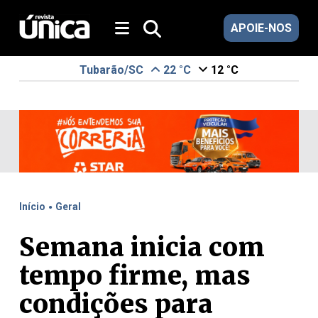
APOIE-NOS
Tubarão/SC
22 °C
12 °C
.
Início
Geral
Semana inicia com
tempo firme, mas
condições para