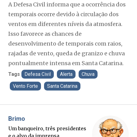
A Defesa Civil informa que a ocorrência dos
temporais ocorre devido à circulação dos
ventos em diferentes níveis da atmosfera.
Isso favorece as chances de
desenvolvimento de temporais com raios,
rajadas de vento, queda de granizo e chuva
pontualmente intensa em Santa Catarina.
Tags
Defesa Civil
Alerta
Chuva
Vento Forte
Santa Catarina
Misael Elias
es
O Boato corre mais rápido que a
verdade. Mas quem paga a