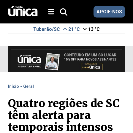
APOIE-NOS
Tubarão/SC
21 °C
13 °C
.
Início
Geral
Quatro regiões de SC
têm alerta para
temporais intensos