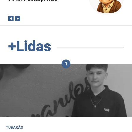
conta?
+Lidas
1
TUBARÃO