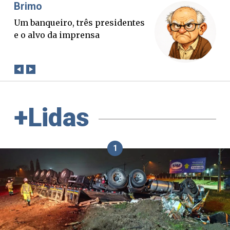
Misael Elias
O Boato corre mais rápido que a
verdade. Mas quem paga a
conta?
+Lidas
1