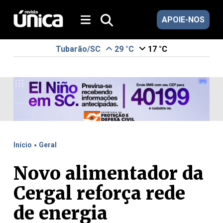
APOIE-NOS
Tubarão/SC
29 °C
17 °C
.
Início
Geral
Novo alimentador da
Cergal reforça rede
de energia