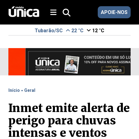
APOIE-NOS
Tubarão/SC
22 °C
12 °C
.
Início
Geral
Inmet emite alerta de
perigo para chuvas
intensas e ventos