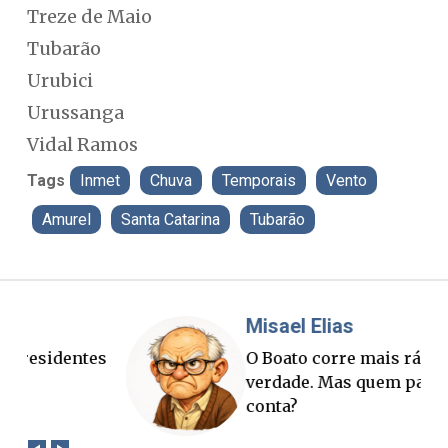
Treze de Maio
Tubarão
Urubici
Urussanga
Vidal Ramos
Tags
Inmet
Chuva
Temporais
Vento
Amurel
Santa Catarina
Tubarão
Misael Elias
Fa
O Boato corre mais rápido que a
Pon
verdade. Mas quem paga a
pal
conta?