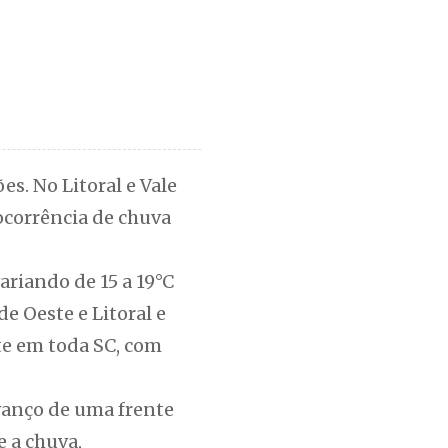
es. No Litoral e Vale
 ocorrência de chuva
ariando de 15 a 19°C
e Oeste e Litoral e
te em toda SC, com
vanço de uma frente
 a chuva,