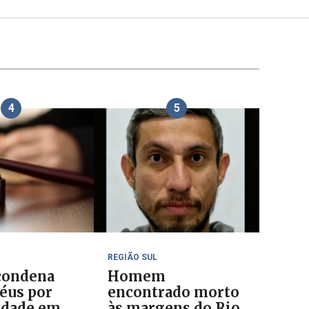
4
5
REGIÃO SUL
 condena
Homem
réus por
encontrado morto
idade em
às margens do Rio