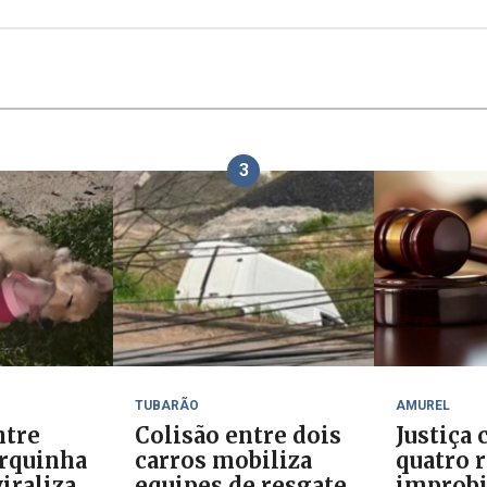
3
TUBARÃO
AMUREL
ntre
Colisão entre dois
Justiça
orquinha
carros mobiliza
quatro 
iraliza
equipes de resgate
improb