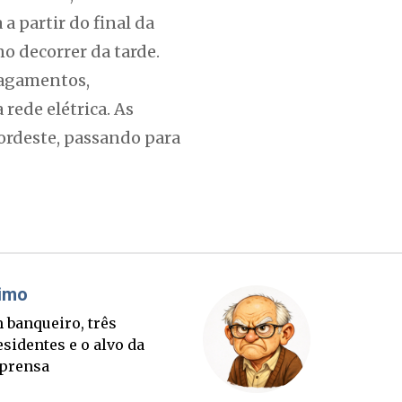
a partir do final da
no decorrer da tarde.
lagamentos,
rede elétrica. As
ordeste, passando para
áudio Prisco Paraíso
Brimo
te lançada e tabuleiro
Um banqu
cessório completo para
presiden
tubro
imprens