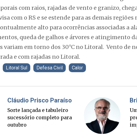
ais com raios, rajadas de vento e granizo, chega 
isa com o RS e se estende para as demais regiões 
pontualmente alto para ocorrências associadas a a
ntos, queda de galhos e árvores e atingimento da 
variam em torno dos 30°C no Litoral. Vento de n
rada e com rajadas no Litoral.
Litoral Sul
Defesa Civil
Calor
Fabiano Bordignon
Cl
Ponte Anita Garibaldi virou
Sor
palanque eleitoral
su
ou