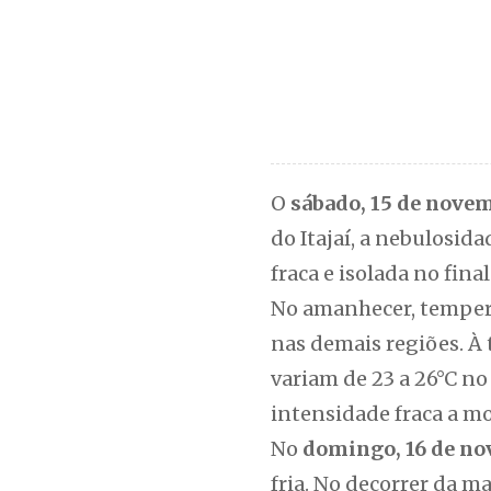
O
sábado, 15 de nove
do Itajaí, a nebulosid
fraca e isolada no fina
No amanhecer, tempera
nas demais regiões. À
variam de 23 a 26°C n
intensidade fraca a m
No
domingo, 16 de n
fria. No decorrer da 