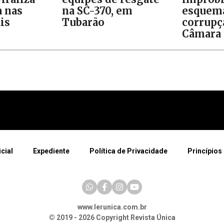
 nas
na SC-370, em
esquem
is
Tubarão
corrupç
Câmara 
icial
Expediente
Política de Privacidade
Princípios 
www.lerunica.com.br
© 2019 - 2026 Copyright Revista Única