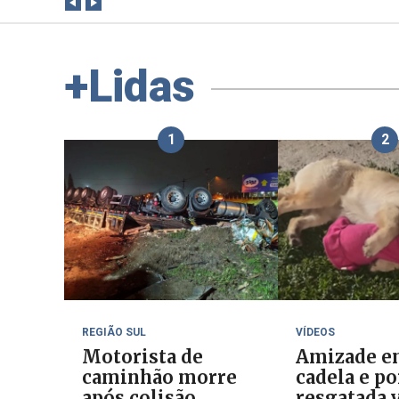
+Lidas
1
2
REGIÃO SUL
VÍDEOS
Motorista de
Amizade e
caminhão morre
cadela e p
após colisão
resgatada v