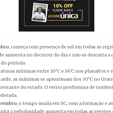
mbro
, começa com presença de sol em todas as regiõ
ade aumenta no decorrer do dia e não se descarta a
l do período.
turas mínimas entre 10°C e 14°C nos planaltos e v
 tarde, as máximas se aproximam dos 30°C no Grand
o restante do estado. O vento predomina de nordes
oderada.
ovembro
, o tempo muda em SC, com a formação e a
manhã a nebulosidade aumenta em todas as regiões e