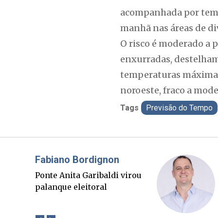
acompanhada por tempor
manhã nas áreas de div
O risco é moderado a 
enxurradas, destelhame
temperaturas máximas 
noroeste, fraco a mode
Tags
Previsão do Tempo
Misael Elias
O Boato corre mais rápido
que a verdade. Mas quem
paga a conta?