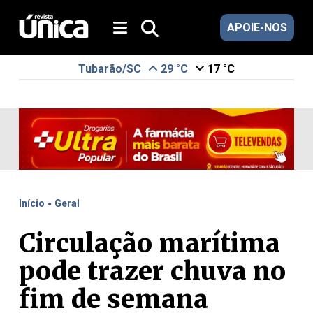
APOIE-NOS
Tubarão/SC
29 °C
17 °C
.
Início
Geral
Circulação marítima
pode trazer chuva no
fim de semana