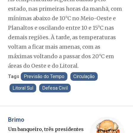
estado, nas primeiras horas da manhã, com
mínimas abaixo de 10°C no Meio-Oeste e
Planaltos e oscilando entre 10 e 15°C nas
demais regiões. À tarde, as temperaturas
voltam a ficar mais amenas, com as
máximas voltando a passar dos 20°C em
áreas do Oeste e do Litoral.
Tags
Previsão do Tempo
Circulação
Litoral Sul
Defesa Civil
Misael Elias
Fa
O Boato corre mais rápido que a
Pon