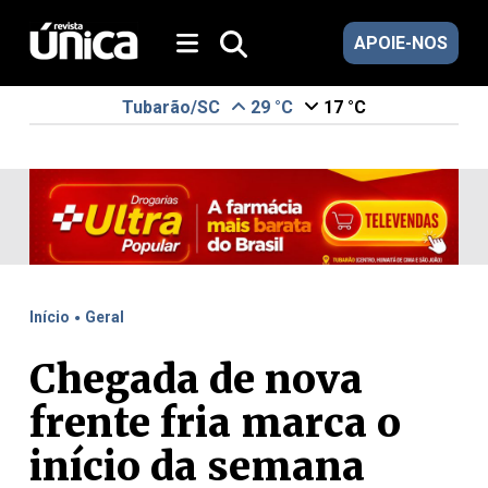
APOIE-NOS
Tubarão/SC
29 °C
17 °C
.
Início
Geral
Chegada de nova
frente fria marca o
início da semana