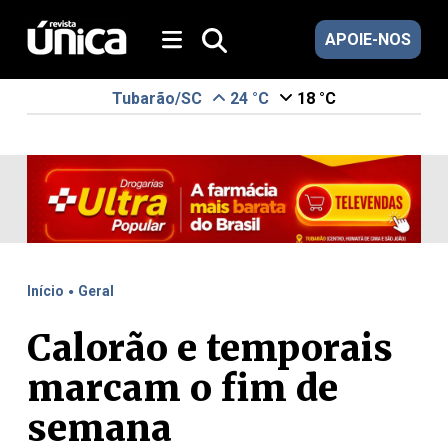
APOIE-NOS
Tubarão/SC
24 °C
18 °C
.
Início
Geral
Calorão e temporais
marcam o fim de
semana