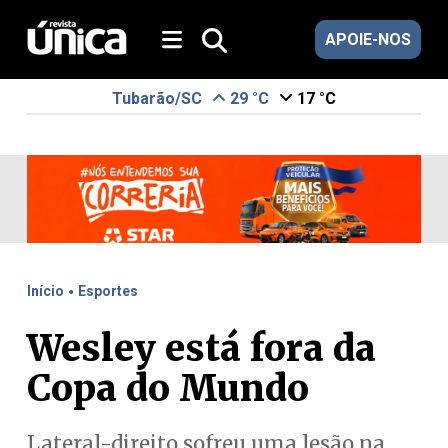
APOIE-NOS
Tubarão/SC
29 °C
17 °C
.
Início
Esportes
Wesley está fora da
Copa do Mundo
Lateral-direito sofreu uma lesão na