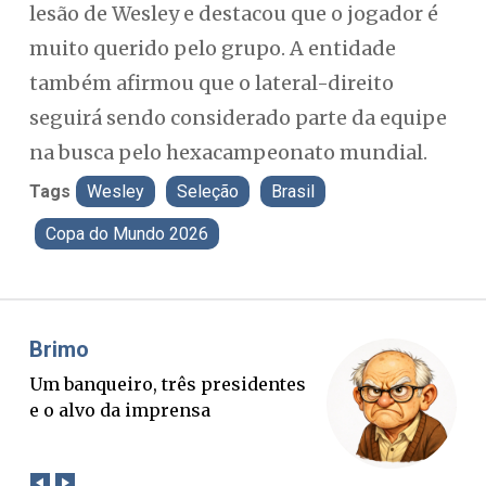
lesão de Wesley e destacou que o jogador é
muito querido pelo grupo. A entidade
também afirmou que o lateral-direito
seguirá sendo considerado parte da equipe
na busca pelo hexacampeonato mundial.
Tags
Wesley
Seleção
Brasil
Copa do Mundo 2026
Misael Elias
Fa
O Boato corre mais rápido que a
Po
verdade. Mas quem paga a
pa
conta?