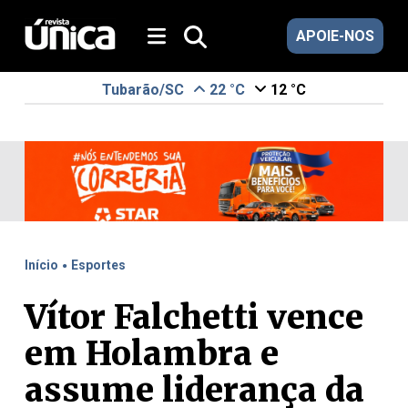
APOIE-NOS
Tubarão/SC
22 °C
12 °C
.
Início
Esportes
Vítor Falchetti vence
em Holambra e
assume liderança da