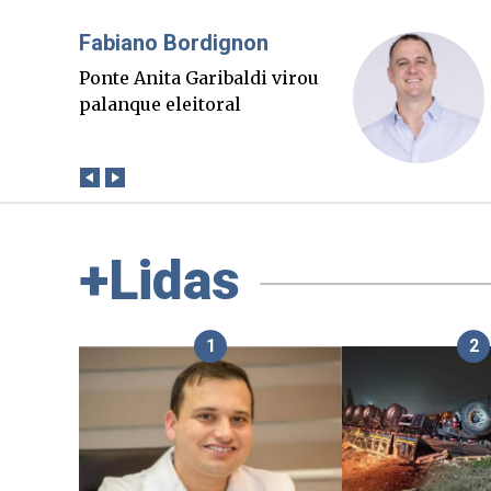
Misael Elias
O Boato corre mais rápido
que a verdade. Mas quem
paga a conta?
+Lidas
1
2