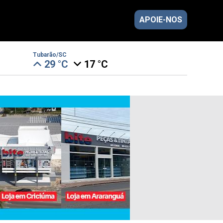
APOIE-NOS
Tubarão/SC
29 °C
17 °C