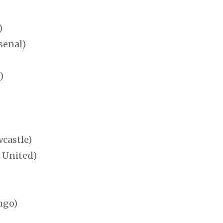
)
senal)
)
castle)
 United)
ngo)