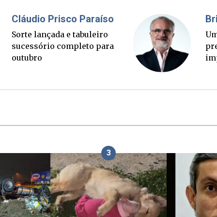
Fabiano Bordignon
Cl
Ponte Anita Garibaldi virou
Sor
palanque eleitoral
su
ou
3