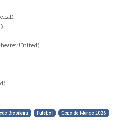
senal)
d)
hester United)
id)
ção Brasileira
Futebol
Copa do Mundo 2026