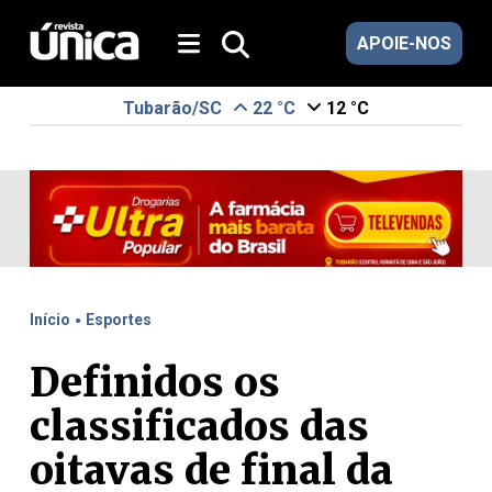
APOIE-NOS
Tubarão/SC
22 °C
12 °C
.
Início
Esportes
Definidos os
classificados das
oitavas de final da