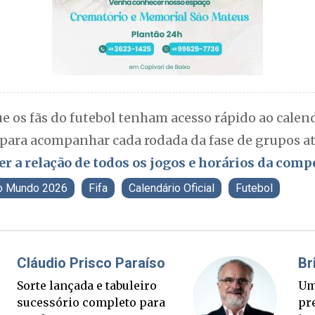
ue os fãs do futebol tenham acesso rápido ao calendá
para acompanhar cada rodada da fase de grupos at
ter a relação de todos os jogos e horários da comp
o Mundo 2026
Fifa
Calendário Oficial
Futebol
udio Prisco Paraíso
Brimo
e lançada e tabuleiro
Um banque
ssório completo para
presidente