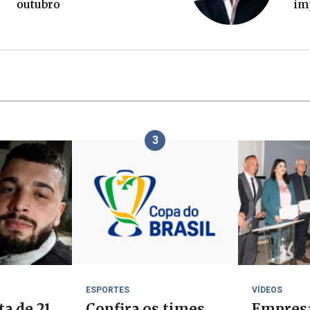
bro
imprensa
3
ESPORTES
VÍDEOS
ta de 21
Confira os times
Empres