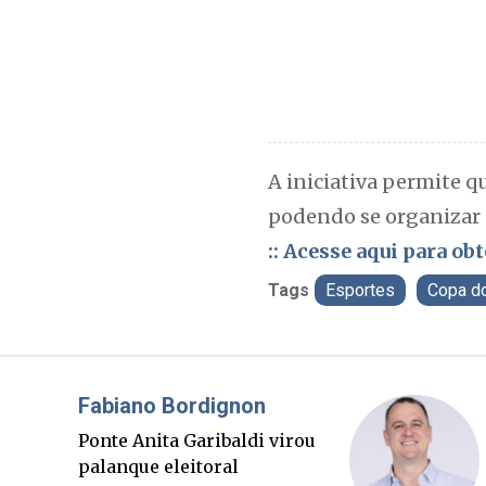
A iniciativa permite q
podendo se organizar 
:: Acesse aqui para ob
Tags
Esportes
Copa d
Fabiano Bordignon
Clá
Ponte Anita Garibaldi virou
Sort
palanque eleitoral
suce