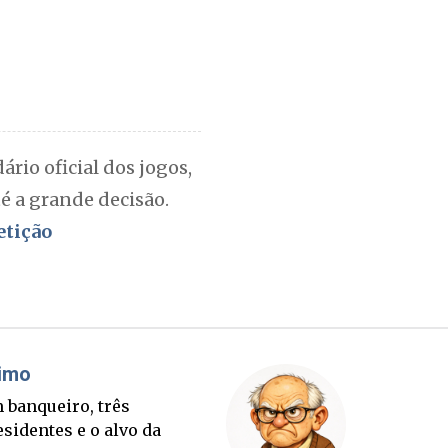
rio oficial dos jogos,
é a grande decisão.
etição
Misael Elias
iro, três
O Boato corre m
s e o alvo da
que a verdade. 