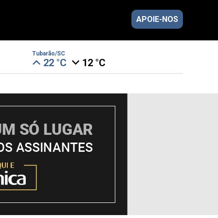
APOIE-NOS
Tubarão/SC
22 °C
12 °C