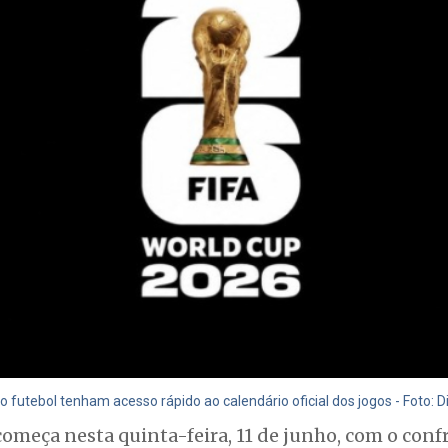
do futebol tenham acesso rápido ao calendário oficial dos jogos - Foto: 
meça nesta quinta-feira, 11 de junho, com o conf