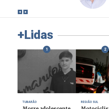
outu
+Lidas
1
2
TUBARÃO
REGIÃO SUL
Morre adolescente
Motociclis