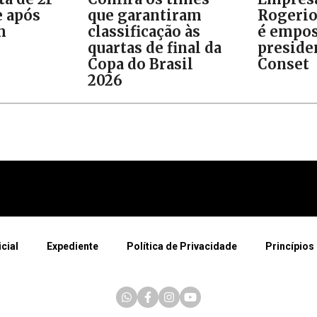
 após
que garantiram
Rogeri
m
classificação às
é empo
quartas de final da
preside
Copa do Brasil
Conset
2026
icial
Expediente
Política de Privacidade
Princípios 