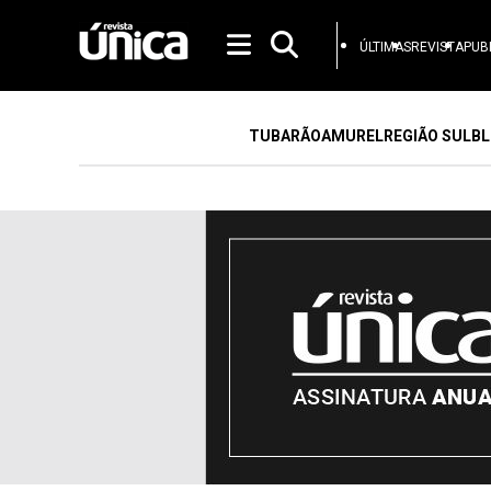
ÚLTIMAS
REVISTA
PUB
TUBARÃO
AMUREL
REGIÃO SUL
BL