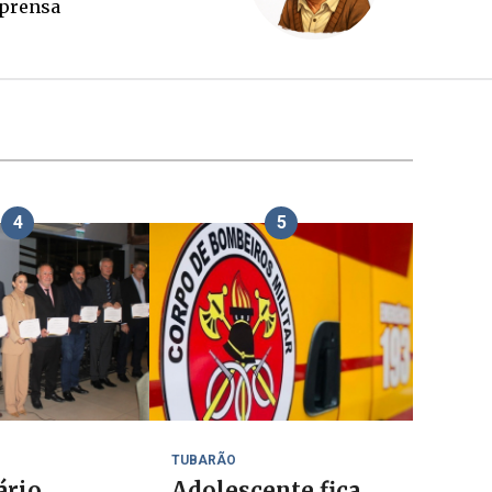
paga a conta?
4
5
TUBARÃO
ário
Adolescente fica