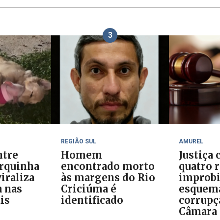
3
REGIÃO SUL
AMUREL
ntre
Homem
Justiça
orquinha
encontrado morto
quatro 
iraliza
às margens do Rio
improb
 nas
Criciúma é
esquem
is
identificado
corrupç
Câmara 