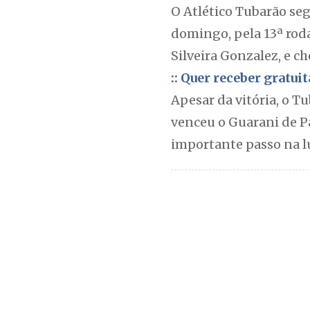
O Atlético Tubarão se
domingo, pela 13ª roda
Silveira Gonzalez, e c
:: Quer receber gratu
Apesar da vitória, o T
venceu o Guarani de Pal
importante passo na lu