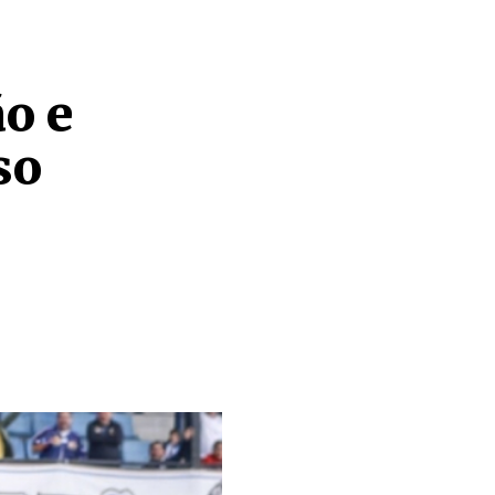
o e
so