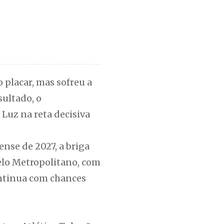
 placar, mas sofreu a
sultado, o
Luz na reta decisiva
nse de 2027, a briga
pelo Metropolitano, com
ontinua com chances