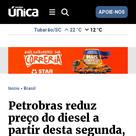
APOIE-NOS
Tubarão/SC
22 °C
12 °C
.
Início
Brasil
Petrobras reduz
preço do diesel a
partir desta segunda,