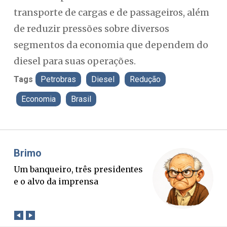
transporte de cargas e de passageiros, além
de reduzir pressões sobre diversos
segmentos da economia que dependem do
diesel para suas operações.
Tags
Petrobras
Diesel
Redução
Economia
Brasil
Misael Elias
F
O Boato corre mais rápido que a
Po
verdade. Mas quem paga a
pa
conta?