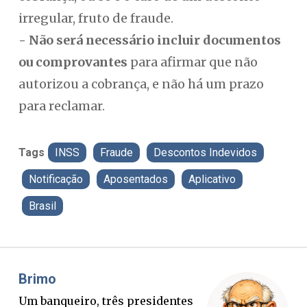
irregular, fruto de fraude.
- Não será necessário incluir documentos
ou comprovantes
para afirmar que não
autorizou a cobrança, e não há um prazo
para reclamar.
Tags
INSS
Fraude
Descontos Indevidos
Notificação
Aposentados
Aplicativo
Brasil
Misael Elias
O Boato corre mais rápido que a
P