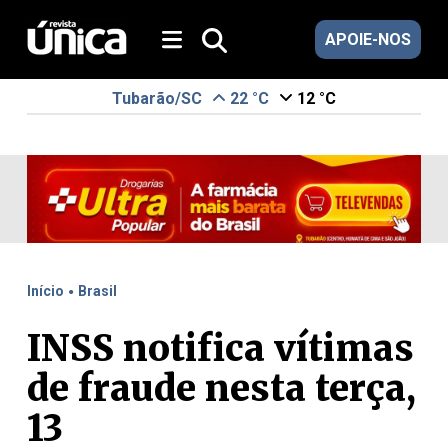
APOIE-NOS
Tubarão/SC
22 °C
12 °C
.
Início
Brasil
INSS notifica vítimas
de fraude nesta terça,
13