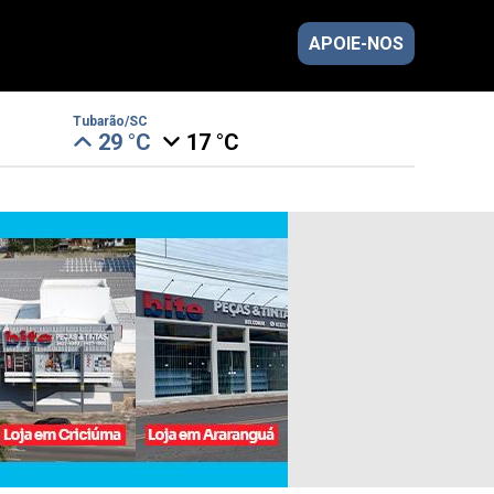
APOIE-NOS
Tubarão/SC
29 °C
17 °C