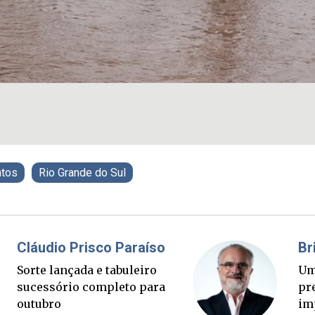
tos
Rio Grande do Sul
Fabiano Bordignon
Cl
Ponte Anita Garibaldi virou
Sor
palanque eleitoral
su
ou