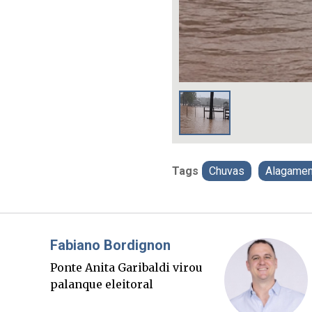
Tags
Chuvas
Alagamen
Misael Elias
O Boato corre mais rápido
que a verdade. Mas quem
paga a conta?