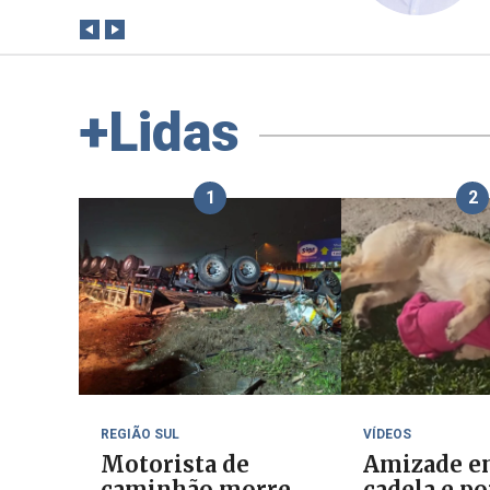
+Lidas
1
2
REGIÃO SUL
VÍDEOS
Motorista de
Amizade e
caminhão morre
cadela e p