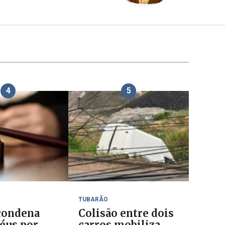
4
5
TUBARÃO
 condena
Colisão entre dois
réus por
carros mobiliza