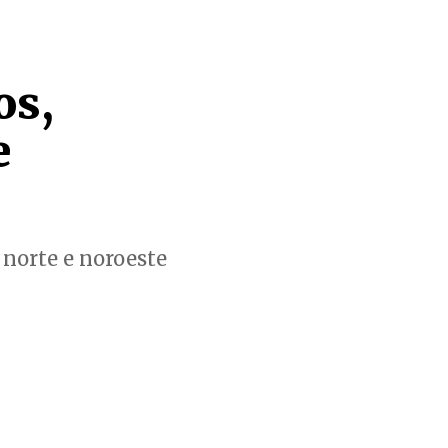
os,
e
norte e noroeste