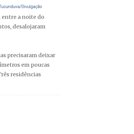
 Tucunduva/Divulgação
 entre a noite do
ntos, desalojaram
as precisaram deixar
límetros em poucas
Três residências