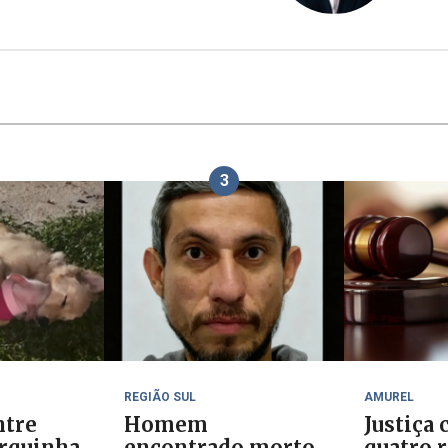
3
REGIÃO SUL
AMUREL
ntre
Homem
Justiça
orquinha
encontrado morto
quatro 