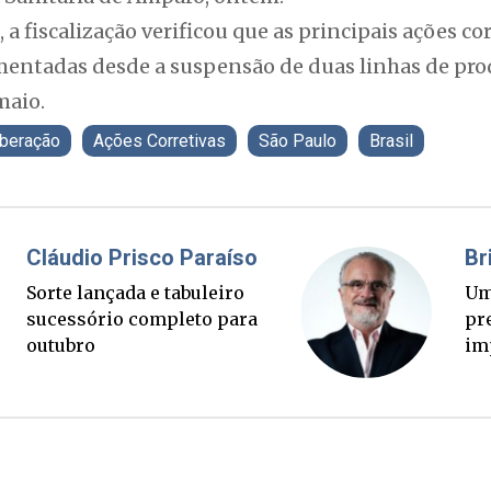
a fiscalização verificou que as principais ações co
ntadas desde a suspensão de duas linhas de prod
maio.
iberação
Ações Corretivas
São Paulo
Brasil
Fabiano Bordignon
Cl
Ponte Anita Garibaldi virou
Sor
palanque eleitoral
su
ou