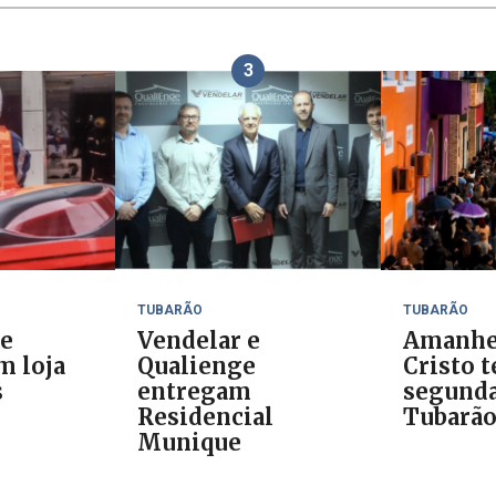
3
TUBARÃO
TUBARÃO
de
Vendelar e
Amanhe
m loja
Qualienge
Cristo t
s
entregam
segunda
Residencial
Tubarã
Munique