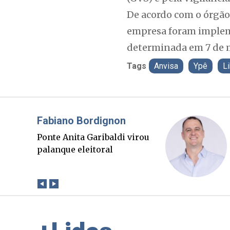
De acordo com o órgão, 
empresa foram impleme
determinada em 7 de 
Tags
Anvisa
Ypê
L
Misael Elias
O Boato corre mais rápido
que a verdade. Mas quem
paga a conta?