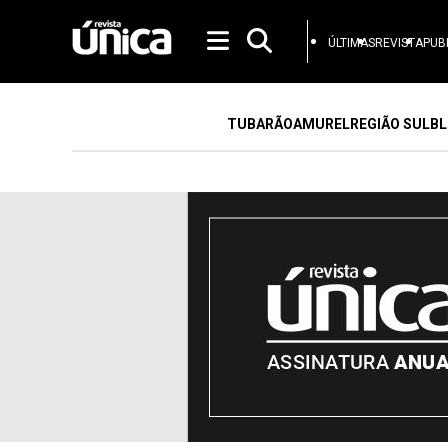
ÚLTIMAS
REVISTA
PUB
TUBARÃO
AMUREL
REGIÃO SUL
BL