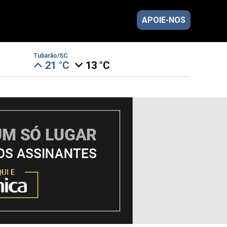
APOIE-NOS
Tubarão/SC
21 °C
13 °C