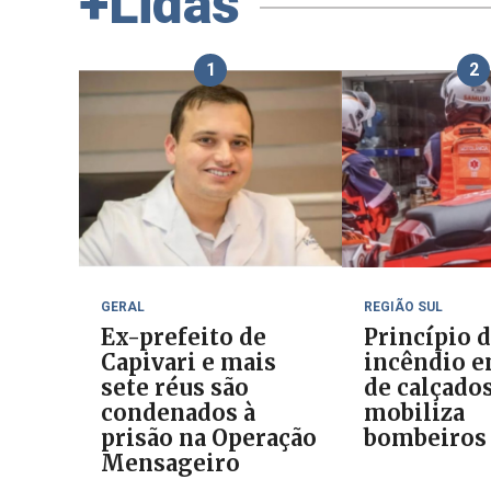
+Lidas
1
2
GERAL
REGIÃO SUL
Ex-prefeito de
Princípio 
Capivari e mais
incêndio e
sete réus são
de calçado
condenados à
mobiliza
prisão na Operação
bombeiros
Mensageiro