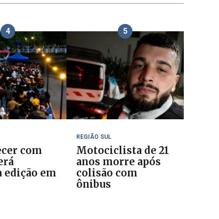
4
5
REGIÃO SUL
cer com
Motociclista de 21
erá
anos morre após
 edição em
colisão com
o
ônibus