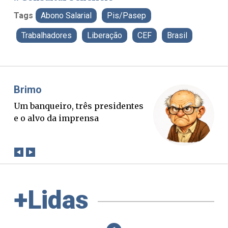
Tags
Abono Salarial
Pis/Pasep
Trabalhadores
Liberação
CEF
Brasil
Misael Elias
O Boato corre mais rápido que a
verdade. Mas quem paga a
conta?
+Lidas