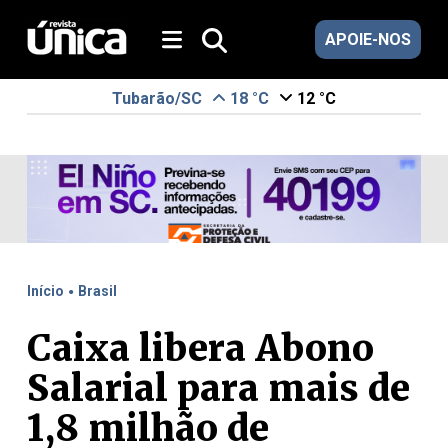
APOIE-NOS
Tubarão/SC
18 °C
12 °C
.
Início
Brasil
Caixa libera Abono
Salarial para mais de
1,8 milhão de