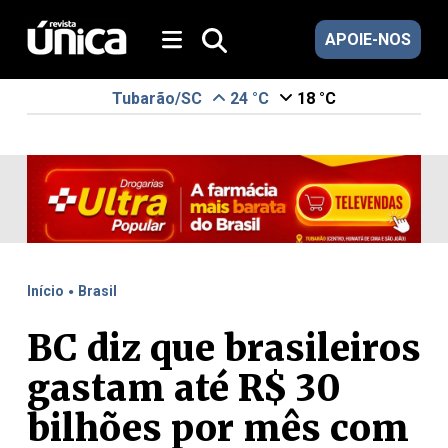
APOIE-NOS
Tubarão/SC
24 °C
18 °C
.
Início
Brasil
BC diz que brasileiros
gastam até R$ 30
bilhões por mês com