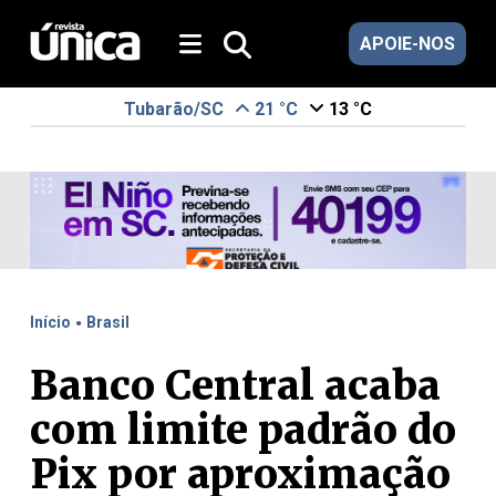
APOIE-NOS
Tubarão/SC
21 °C
13 °C
.
Início
Brasil
Banco Central acaba
com limite padrão do
Pix por aproximação