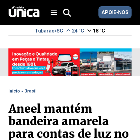
APOIE-NOS
Tubarão/SC
24 °C
18 °C
.
Início
Brasil
Aneel mantém
bandeira amarela
para contas de luz no