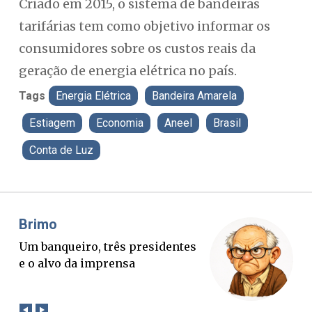
Criado em 2015, o sistema de bandeiras
tarifárias tem como objetivo informar os
consumidores sobre os custos reais da
geração de energia elétrica no país.
Tags
Energia Elétrica
Bandeira Amarela
Estiagem
Economia
Aneel
Brasil
Conta de Luz
Misael Elias
F
O Boato corre mais rápido que a
P
verdade. Mas quem paga a
p
conta?