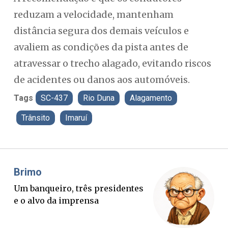
reduzam a velocidade, mantenham
distância segura dos demais veículos e
avaliem as condições da pista antes de
atravessar o trecho alagado, evitando riscos
de acidentes ou danos aos automóveis.
Tags
SC-437
Rio Duna
Alagamento
Trânsito
Imaruí
Misael Elias
O Boato corre mais rápido que a
verdade. Mas quem paga a
conta?