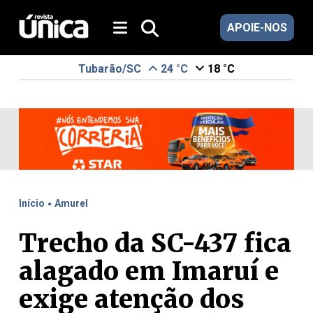
APOIE-NOS
Tubarão/SC
24 °C
18 °C
.
Início
Amurel
Trecho da SC-437 fica
alagado em Imaruí e
exige atenção dos