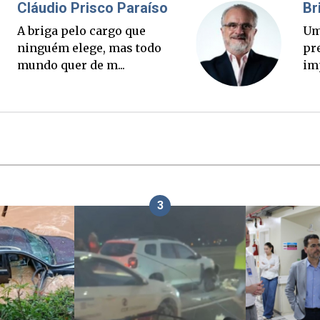
Fabiano Bordignon
C
Ponte Anita Garibaldi virou
A 
palanque eleitoral
n
mu
3