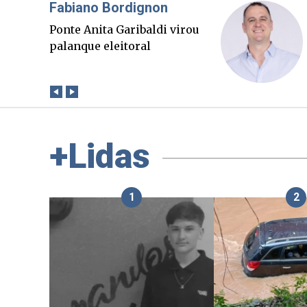
Misael Elias
O Boato corre mais rápido
que a verdade. Mas quem
paga a conta?
+Lidas
1
2