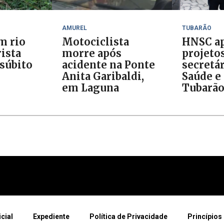
AMUREL
TUBARÃO
m rio
Motociclista
HNSC ap
ista
morre após
projeto
 súbito
acidente na Ponte
secretár
Anita Garibaldi,
Saúde e 
em Laguna
Tubarã
icial
Expediente
Política de Privacidade
Princípios 