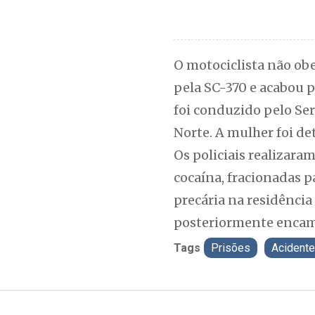
O motociclista não ob
pela SC-370 e acabou 
foi conduzido pelo Se
Norte. A mulher foi det
Os policiais realizara
cocaína, fracionadas 
precária na residênci
posteriormente encami
Tags
Prisões
Acidente