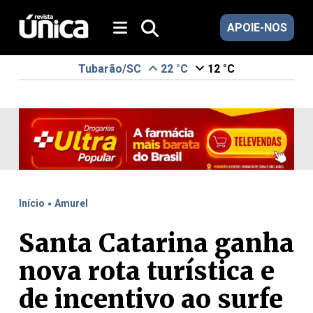
APOIE-NOS
Tubarão/SC
22 °C
12 °C
.
Início
Amurel
Santa Catarina ganha
nova rota turística e
de incentivo ao surfe