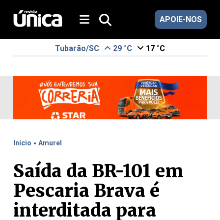
APOIE-NOS
Tubarão/SC
29 °C
17 °C
.
Início
Amurel
Saída da BR-101 em
Pescaria Brava é
interditada para