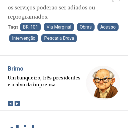
os serviços poderão ser adiados ou
reprogramados.
Tags
BR-101
Via Marginal
Obras
Acesso
Intervenção
Pescaria Brava
Misael Elias
F
O Boato corre mais rápido que a
P
verdade. Mas quem paga a
p
conta?