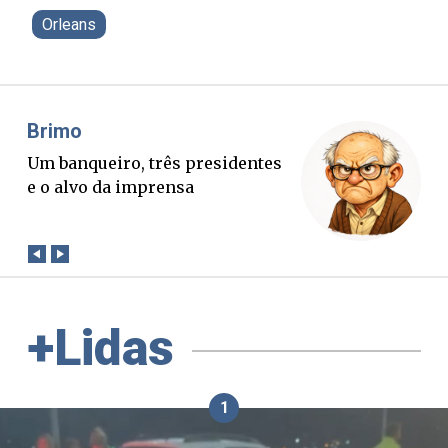
Orleans
Misael Elias
O Boato corre mais rápido que a
verdade. Mas quem paga a
conta?
+Lidas
1