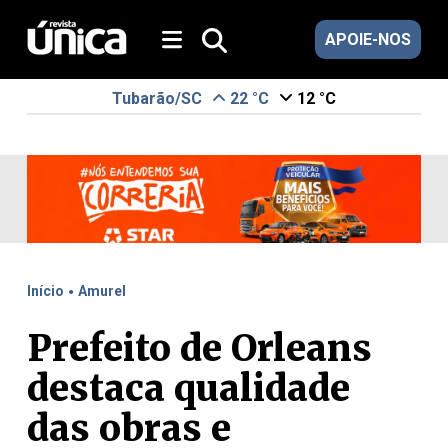
APOIE-NOS
Tubarão/SC
22 °C
12 °C
.
Início
Amurel
Prefeito de Orleans
destaca qualidade
das obras e