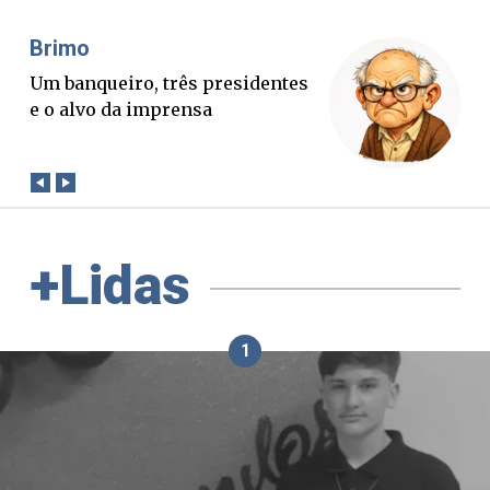
Misael Elias
O Boato corre mais rápido que a
verdade. Mas quem paga a
conta?
+Lidas
1