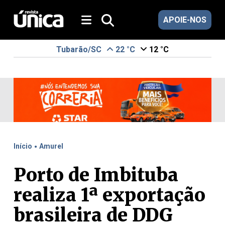
APOIE-NOS
Tubarão/SC
22 °C
12 °C
.
Início
Amurel
Porto de Imbituba
realiza 1ª exportação
brasileira de DDG