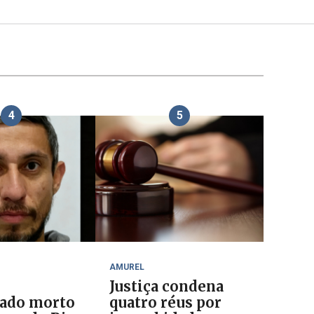
4
5
AMUREL
Justiça condena
ado morto
quatro réus por