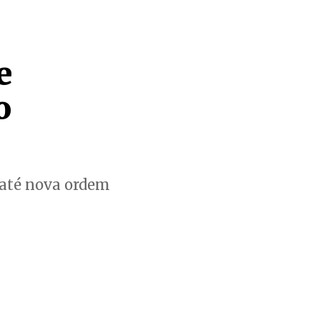
e
o
 até nova ordem