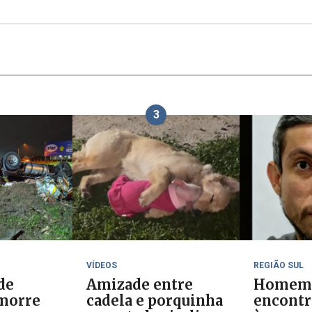
3
VÍDEOS
REGIÃO SUL
de
Amizade entre
Homem
morre
cadela e porquinha
encontr