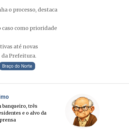
ha o processo, destaca
 o caso como prioridade
tivas até novas
 da Prefeitura.
Braço do Norte
áudio Prisco Paraíso
Brimo
te lançada e tabuleiro
Um banqu
cessório completo para
presiden
tubro
imprens