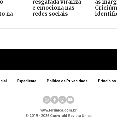
ão
resgatada viraliza
às marg
e emociona nas
Criciúm
o na
redes sociais
identif
icial
Expediente
Política de Privacidade
Princípios 
www.lerunica.com.br
© 2019 - 2026 Copyright Revista Única