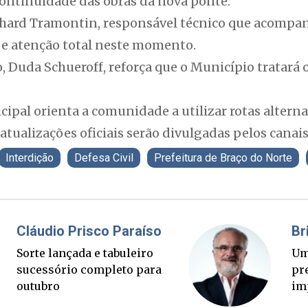
continuidade das obras da nova ponte.
chard Tramontin, responsável técnico que acompan
r e atenção total neste momento.
o, Duda Schueroff, reforça que o Município tratará
pal orienta a comunidade a utilizar rotas alterna
atualizações oficiais serão divulgadas pelos canais
Interdição
Defesa Civil
Prefeitura de Braço do Norte
Fabiano Bordignon
Cl
Ponte Anita Garibaldi virou
Sor
palanque eleitoral
su
ou