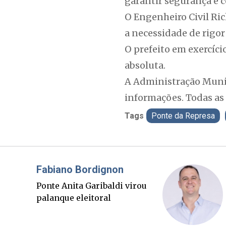
garantir segurança e 
O Engenheiro Civil Ri
a necessidade de rigo
O prefeito em exercíci
absoluta.
A Administração Munici
informações. Todas as 
Tags
Ponte da Represa
Misael Elias
O Boato corre mais rápido
que a verdade. Mas quem
paga a conta?