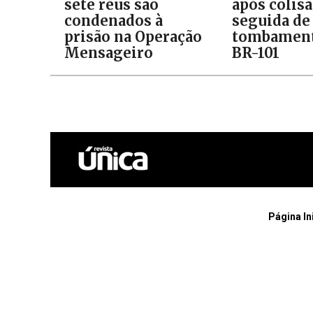
sete réus são
após colis
condenados à
seguida de
prisão na Operação
tombament
Mensageiro
BR-101
Página In