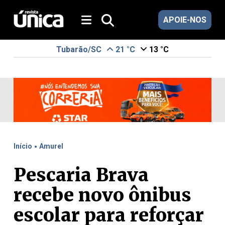
APOIE-NOS
Tubarão/SC
21 °C
13 °C
.
Início
Amurel
Pescaria Brava
recebe novo ônibus
escolar para reforçar