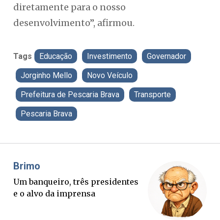
diretamente para o nosso
desenvolvimento”, afirmou.
Tags
Educação
Investimento
Governador
Jorginho Mello
Novo Veículo
Prefeitura de Pescaria Brava
Transporte
Pescaria Brava
Misael Elias
O Boato corre mais rápido que a
verdade. Mas quem paga a
conta?