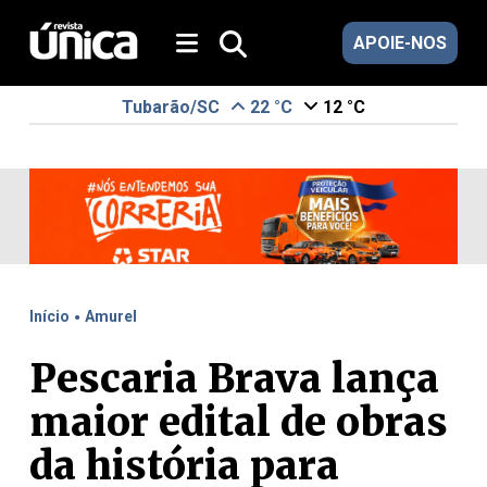
APOIE-NOS
Tubarão/SC
22 °C
12 °C
.
Início
Amurel
Pescaria Brava lança
maior edital de obras
da história para