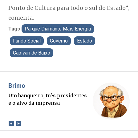
Ponto de Cultura para todo o sul do Estado”,
comenta.
Tags
Parque Diamante Mais Energia
Fundo Social
Governo
Estado
Capivari de Baixo
Misael Elias
Fa
O Boato corre mais rápido que a
Po
verdade. Mas quem paga a
pa
conta?