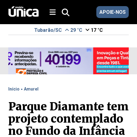
APOIE-NOS
Tubarão/SC
29 °C
17 °C
.
Início
Amurel
Parque Diamante tem
projeto contemplado
no Fundo da Infância