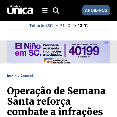
APOIE-NOS
Tubarão/SC
21 °C
13 °C
.
Início
Amurel
Operação de Semana
Santa reforça
combate a infrações