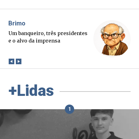
Misael Elias
O Boato corre mais rápido que a
verdade. Mas quem paga a
conta?
+Lidas
1