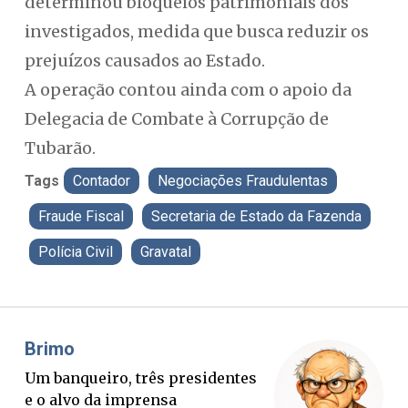
determinou bloqueios patrimoniais dos
investigados, medida que busca reduzir os
prejuízos causados ao Estado.
A operação contou ainda com o apoio da
Delegacia de Combate à Corrupção de
Tubarão.
Tags
Contador
Negociações Fraudulentas
Fraude Fiscal
Secretaria de Estado da Fazenda
Polícia Civil
Gravatal
Misael Elias
Fa
O Boato corre mais rápido que a
Po
verdade. Mas quem paga a
pa