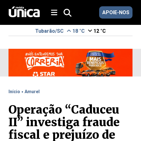
APOIE-NOS
Tubarão/SC
18 °C
12 °C
.
Início
Amurel
Operação “Caduceu
II” investiga fraude
fiscal e prejuízo de