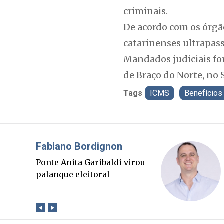
criminais.
De acordo com os órgão
catarinenses ultrapass
Mandados judiciais fo
de Braço do Norte, no 
Tags
ICMS
Benefícios 
Misael Elias
O Boato corre mais rápido
que a verdade. Mas quem
paga a conta?