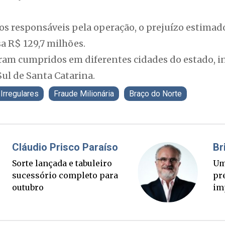
s responsáveis pela operação, o prejuízo estimado
a R$ 129,7 milhões.
ram cumpridos em diferentes cidades do estado, i
Sul de Santa Catarina.
Irregulares
Fraude Milionária
Braço do Norte
Fabiano Bordignon
Cl
Ponte Anita Garibaldi virou
Sor
palanque eleitoral
su
ou