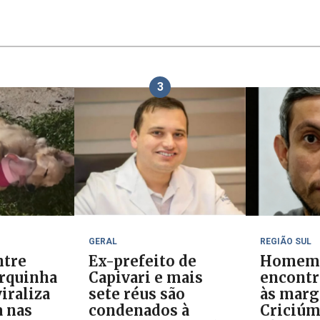
3
GERAL
REGIÃO SUL
ntre
Ex-prefeito de
Homem
orquinha
Capivari e mais
encontr
iraliza
sete réus são
às marg
 nas
condenados à
Criciúm