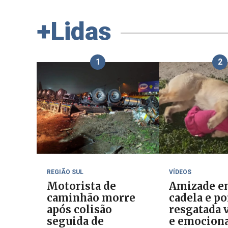
+Lidas
1
2
REGIÃO SUL
VÍDEOS
Motorista de
Amizade e
caminhão morre
cadela e p
após colisão
resgatada v
seguida de
e emociona