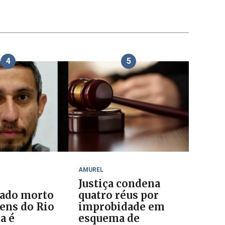
4
5
AMUREL
Justiça condena
ado morto
quatro réus por
ens do Rio
improbidade em
a é
esquema de