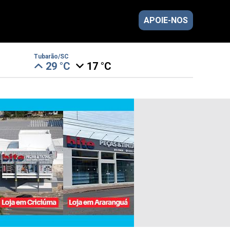
APOIE-NOS
Tubarão/SC
29 °C
17 °C