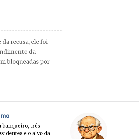
da recusa, ele foi
tendimento da
ram bloqueadas por
Misael Elias
ês
O Boato corre mais rá
lvo da
que a verdade. Mas qu