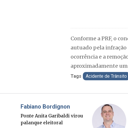
Conforme a PRF, o cond
autuado pela infração 
ocorrência e a remoçã
aproximadamente uma 
Tags
Acidente de Trânsito
ano Bordignon
Cláudio P
 Anita Garibaldi virou
Sorte lança
que eleitoral
sucessório