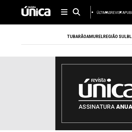
ÚLTIMAS
REVISTA
PUB
TUBARÃO
AMUREL
REGIÃO SUL
BL