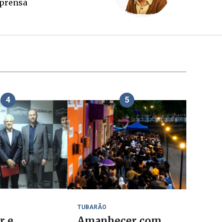
paga a conta?
4
5
TUBARÃO
r e
Amanhecer com