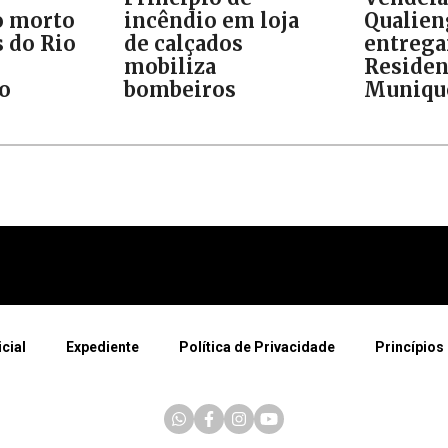
o morto
incêndio em loja
Qualien
 do Rio
de calçados
entreg
mobiliza
Residen
do
bombeiros
Muniqu
icial
Expediente
Política de Privacidade
Princípios 