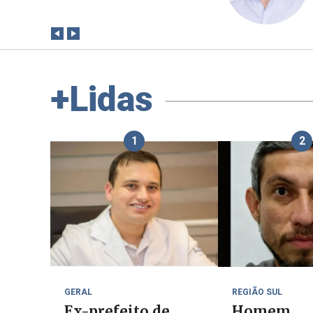
outubro
+Lidas
1
2
GERAL
REGIÃO SUL
Ex-prefeito de
Homem