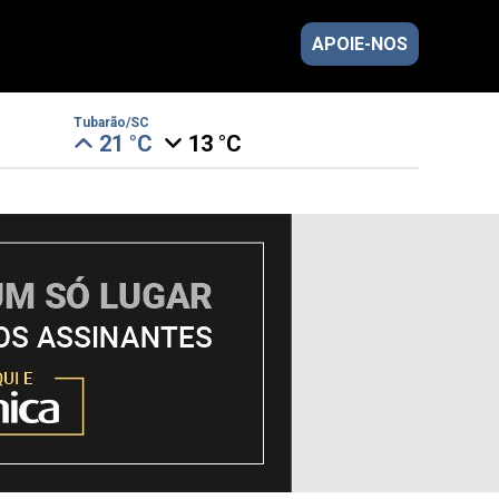
APOIE-NOS
Tubarão/SC
21 °C
13 °C