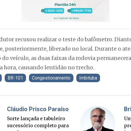
utor recusou realizar o teste do bafômetro. Diante 
e, posteriormente, liberado no local. Durante o a
o do veículo, as duas faixas da rodovia permanece
hora, causando lentidão no trecho.
BR-101
Congestionamento
Imbituba
risco Paraíso
Brimo
da e tabuleiro
Um banqueiro, tr
 completo para
presidentes e o a