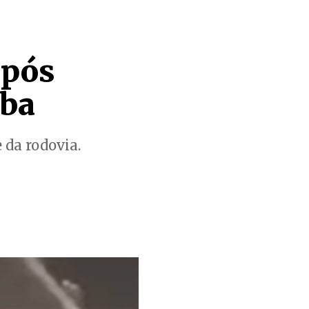
após
uba
 da rodovia.