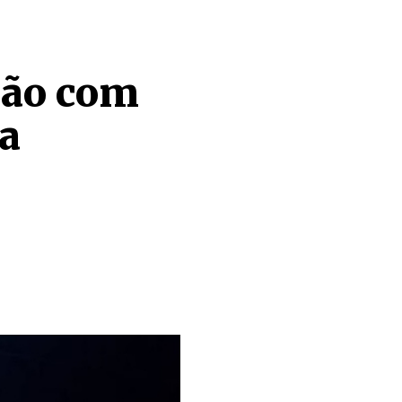
são com
a