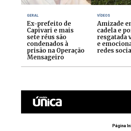
GERAL
VÍDEOS
Ex-prefeito de
Amizade e
Capivari e mais
cadela e p
sete réus são
resgatada v
condenados à
e emociona
prisão na Operação
redes socia
Mensageiro
Página In