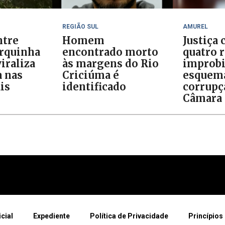
REGIÃO SUL
AMUREL
ntre
Homem
Justiça
orquinha
encontrado morto
quatro 
iraliza
às margens do Rio
improb
 nas
Criciúma é
esquem
is
identificado
corrupç
Câmara 
icial
Expediente
Política de Privacidade
Princípios 