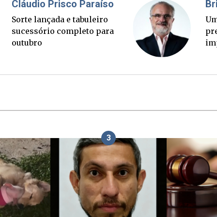
Fabiano Bordignon
Cl
Ponte Anita Garibaldi virou
So
palanque eleitoral
su
ou
3