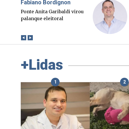
Misael Elias
O Boato corre mais rápido
que a verdade. Mas quem
paga a conta?
+Lidas
1
2